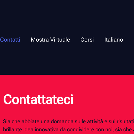
Contatti
Mostra Virtuale
Corsi
Italiano
Contattateci
Sia che abbiate una domanda sulle attività e sui risultat
brillante idea innovativa da condividere con noi, sia che