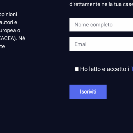
direttamente nella tua case
opinioni
autori e
europea o
 (EACEA). Né
ute
Ho letto e accetto i