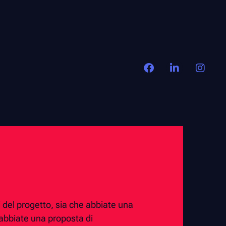
i del progetto, sia che abbiate una
 abbiate una proposta di