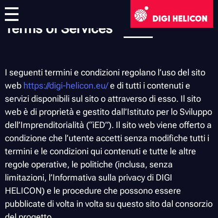
Terms of Services
DIGI HELICON
Progetto
Partners
I seguenti termini e condizioni regolano l’uso del sito
web
https://digi-helicon.eu/
e di tutti i contenuti e
servizi disponibili sul sito o attraverso di esso. Il sito
Risultati
web è di proprietà e gestito dall’Istituto per lo Sviluppo
dell’Imprenditorialità (“iED”). Il sito web viene offerto a
Notizia
condizione che l’utente accetti senza modifiche tutti i
termini e le condizioni qui contenuti e tutte le altre
Articoli
Contatti
regole operative, le politiche (inclusa, senza
limitazioni, l’Informativa sulla privacy di DIGI
Feed dei Social Media
HELICON) e le procedure che possono essere
Mostra Virtuale
pubblicate di volta in volta su questo sito dal consorzio
del progetto.