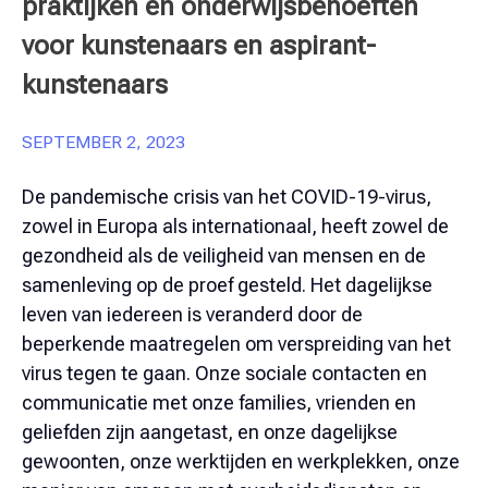
praktijken en onderwijsbehoeften
Cursussen
voor kunstenaars en aspirant-
kunstenaars
Nederlands
SEPTEMBER 2, 2023
English
De pandemische crisis van het COVID-19-virus,
Deutsch
zowel in Europa als internationaal, heeft zowel de
gezondheid als de veiligheid van mensen en de
Français
samenleving op de proef gesteld. Het dagelijkse
leven van iedereen is veranderd door de
Italiano
beperkende maatregelen om verspreiding van het
Ελληνικά
virus tegen te gaan. Onze sociale contacten en
communicatie met onze families, vrienden en
geliefden zijn aangetast, en onze dagelijkse
gewoonten, onze werktijden en werkplekken, onze