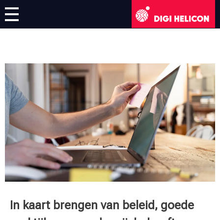
DIGI HELICON
Project
Partners
Resultaten
News
Artikelen
Contact
Sociale Mediafeed
Virtuele Tentoonstelling
In kaart brengen van beleid, goede